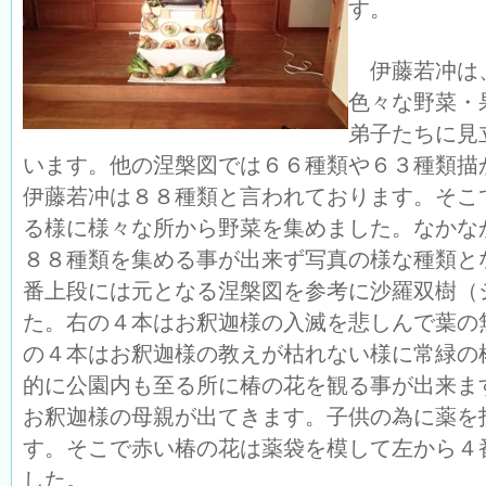
す。
伊藤若冲は
色々な野菜・
弟子たちに見
います。他の涅槃図では６６種類や６３種類描
伊藤若冲は８８種類と言われております。そこ
る様に様々な所から野菜を集めました。なかな
８８種類を集める事が出来ず写真の様な種類と
番上段には元となる涅槃図を参考に沙羅双樹（
た。右の４本はお釈迦様の入滅を悲しんで葉の
の４本はお釈迦様の教えが枯れない様に常緑の
的に公園内も至る所に椿の花を観る事が出来ま
お釈迦様の母親が出てきます。子供の為に薬を
す。そこで赤い椿の花は薬袋を模して左から４
した。